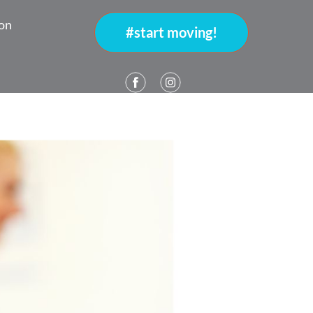
on
#start moving!