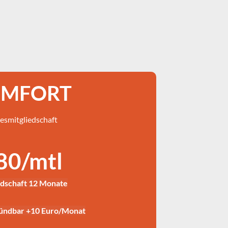
MFORT
esmitgliedschaft
 80/mtl
edschaft 12 Monate
kündbar +10 Euro/Monat