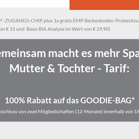
 VIP -ZUGANGS-CHIP, plus 1x gratis EMP Beckenboden-Probesitzung 
n € 15 und  Basis BIA Analyse im Wert von € 29,90)
meinsam macht es mehr Sp
Mutter & Tochter - Tarif:
100% Rabatt auf das GOODIE-BAG*
bschluss von zwei Mitgliedschaften (12-Monate) innerhalb von 1