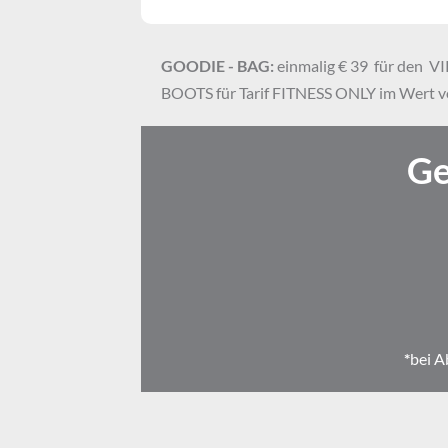
GOODIE - BAG:
 einmalig € 39  für den 
BOOTS für Tarif FITNESS ONLY im Wert vo
Ge
*
bei A