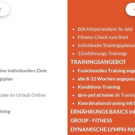
!
BIA Körperanalyse 3x Jahr
Fitness-Check zum Start
individuelle Trainingsplanu
3 Einführungs-Trainings
TRAININGSANGEBOT
ine individuellen Ziele
Funktionelles Training ange
gsplan
alle 8-12 Wochen angepasst
Konditions-Training 
 oder im Urlaub Online
@re-pet at home
 dh Traini
Koordinationstraining mi
ining
ERNÄHRUNGS BASICS inkl.
GROUP - FITNESS 
DYNAMISCHE LYMPH-MASS